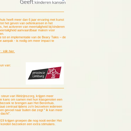
uis heeft meer dan 6 jaar ervaring met kunst
 tot het geven van oefenkansen in het
, het activeren van meertaligheid bij kinderen
eertaligheid aanvaardbaar maken voor
en.
 tot en implementatie van de Beary Tales – de
e aanpak - is nodig om meer impact te
: klik hier.
eun van:
 steun van Welzijnszorg, krijgen meer
de kans om samen met hun klasgenoten een
f bezoek te brengen aan Het Berenhuis.
taat centraal tijdens zo'n bezoeken iedereen
en gevoel naar buiten dat zegt " ik kan meer
 dacht".
19 krijgen groepen die nog nooit eerder Het
 konden bezoeken een extra stimulans.