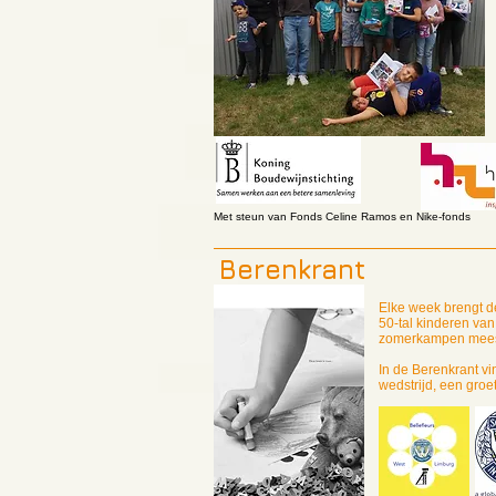
Met steun van Fonds Celine Ramos en Nike-fonds
Berenkrant
Elke week brengt 
50-tal kinderen va
zomerkampen mees
In de Berenkrant vin
wedstrijd, een groe