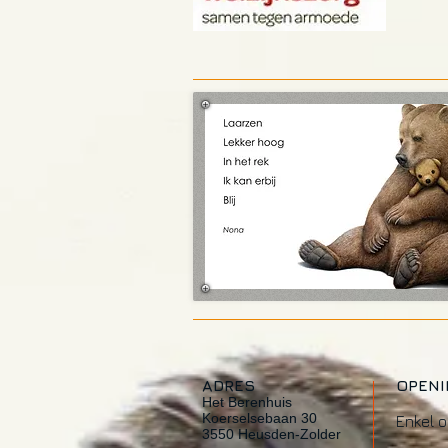
ADRES
OPEN
Het Berenhuis
Koerselsebaan 30
Enkel 
3550 Heusden-Zolder