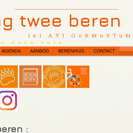
ag twee beren
IkI AYI GöRMüSTü
vu deux ours
AGENDA
AANBOD
BERENHUIS
CONTACT
eren :