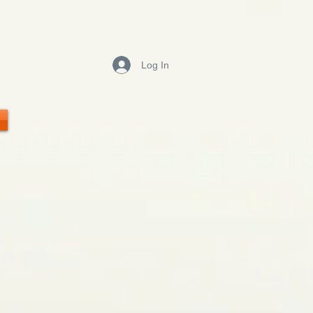
Log In
M