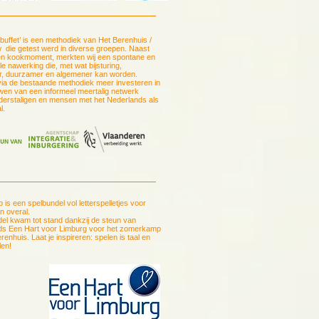
rbuffet’ is een methodiek van Het Berenhuis /
w die getest werd in diverse groepen. Naast
 en kookmoment, merkten wij een spontane en
e nawerking die, met wat bijsturing,
er, duurzamer en algemener kan worden.
 via de bestaande methodiek meer investeren in
wen van een informeel meertalig netwerk
derstaligen en mensen met het Nederlands als
l.
p is een spelbundel vol letterspelletjes voor
n overal.
el kwam tot stand dankzij de steun van
ds Een Hart voor Limburg voor het zomerkamp
renhuis. Laat je inspireren: spelen is taal en
len!