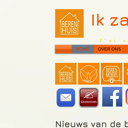
Ik z
J'ai 
HOME
OVER ONS
Nieuws
van de b