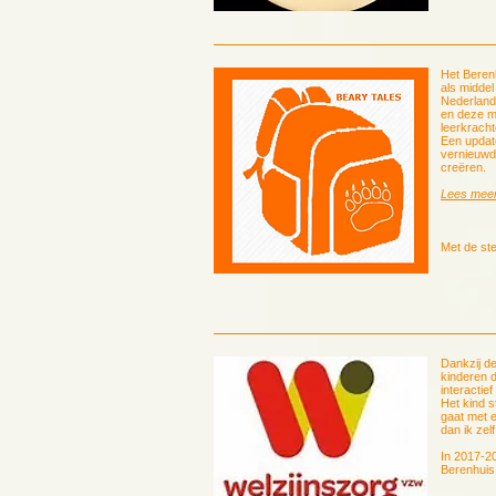
Het Berenh
als middel
Nederlands
en deze m
leerkracht
Een update
vernieuwd
creëren.
Lees meer 
Met de st
Dankzij de
kinderen 
interactie
Het kind s
gaat met e
dan ik zelf
In 2017-20
Berenhuis