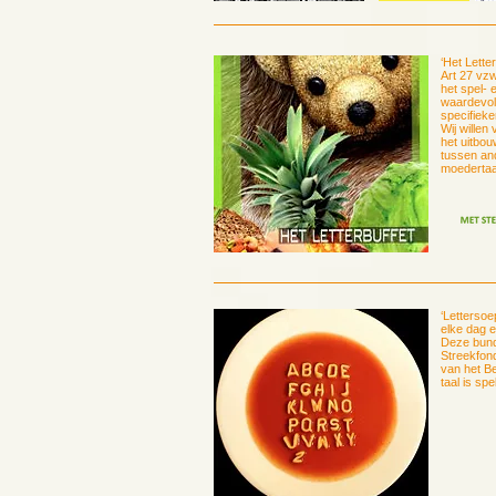
‘Het Lette
Art 27 vz
het spel-
waardevoll
specifiek
Wij willen
het uitbou
tussen an
moedertaa
‘Lettersoe
elke dag e
Deze bund
Streekfon
van het Be
taal is spe