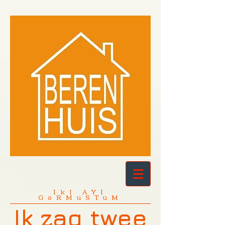
IkI AYI
GöRMüSTüM
Ik zag twee