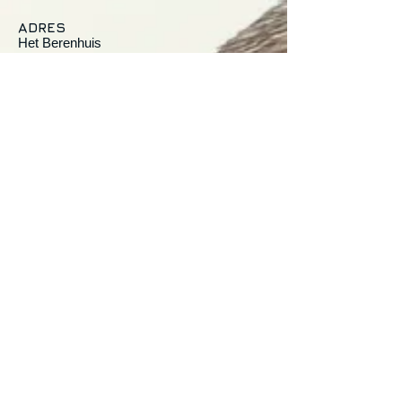
ADRES
Het Berenhuis
Koerselsebaan 30
3550 Heusden-Zolder
OPENINGSUREN
Enkel op afspraak
BOOKING ON:
artikel27@pandora.be
© 2015 by Art27 vzw
Proudly created with
Wix.com