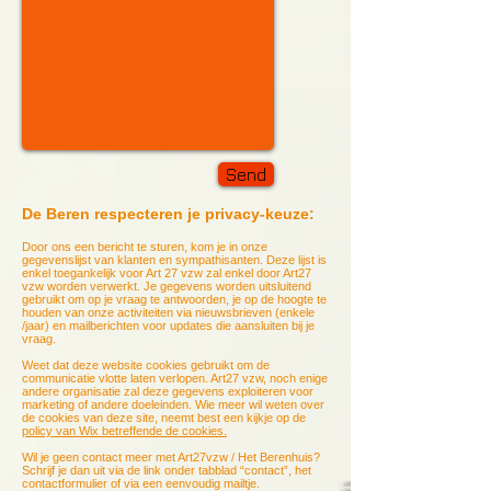
Send
De Beren respecteren je privacy-keuze:
Door ons een bericht te sturen, kom je in onze
gegevenslijst van klanten en sympathisanten. Deze lijst is
enkel toegankelijk voor Art 27 vzw zal enkel door Art27
vzw worden verwerkt. Je gegevens worden uitsluitend
gebruikt om op je vraag te antwoorden, je op de hoogte te
houden van onze activiteiten via nieuwsbrieven (enkele
/jaar) en mailberichten voor updates die aansluiten bij je
vraag.
Weet dat deze website cookies gebruikt om de
communicatie vlotte laten verlopen. Art27 vzw, noch enige
andere organisatie zal deze gegevens exploiteren voor
marketing of andere doeleinden. Wie meer wil weten over
de cookies van deze site, neemt best een kijkje op de
policy van Wix betreffende de cookies.
Wil je geen contact meer met Art27vzw / Het Berenhuis?
Schrijf je dan uit via de link onder tabblad “contact”, het
contactformulier of via een eenvoudig mailtje.