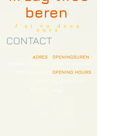
beren
J'ai vu deux
ours
CONTACT
ADRES
OPENINGSUREN
Koerselsebaan 30
Enkel op afspraak
3550 Heusden-
OPENING HOURS
Zolder
By appointment
Belgium
only