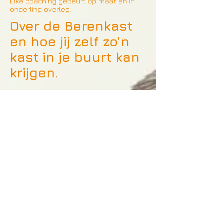
Elke coaching gebeurt op maat en in
onderling overleg.
Over de Berenkast
en hoe jij zelf zo’n
kast in je buurt kan
krijgen.
Berenkasten worden geplaatst in
onderling overleg met de buurt of
school die er interesse voor heeft.
Samen maken we een kostenplaatje en
organiseren we een openingsfeest,
waarna de kast een eigen leven kan
gaan leiden.
ADRES
Het Berenhuis
Koerselsebaan 30
3550 Heusden-Zolder