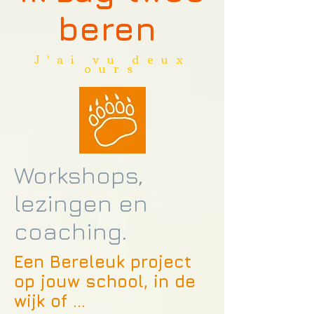
beren
J'ai vu deux
ours
Workshops,
lezingen en
coaching.
Een Bereleuk project
op jouw school, in de
wijk of ...