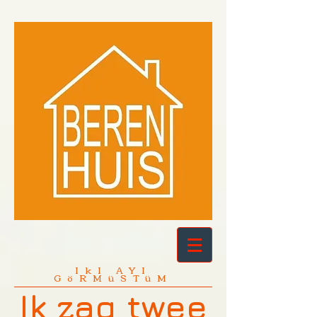
IkI AYI
GöRMüSTüM
Ik zag twee