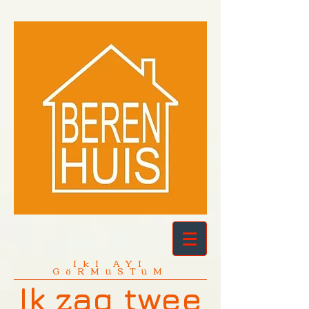
IkI AYI
GöRMüSTüM
Ik zag twee