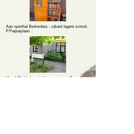
Aan sporthal Berkenbos - zijkant lagere school,
P.Paquaylaan.
Vanaf 21 oktober vind je een nieuwe Berenkast
aan de schoolpoort van vrije basisschool Boekt,
Reitveld (tegenover de kerk).